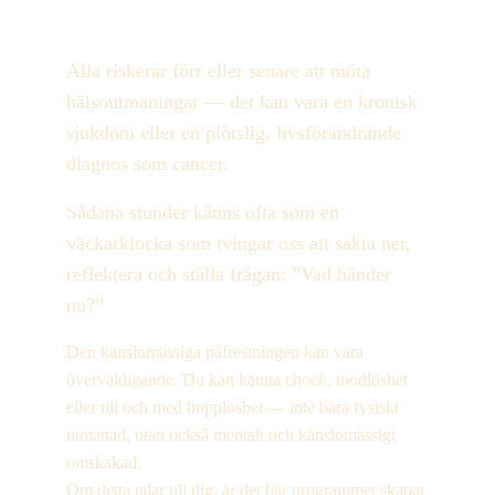
Alla riskerar förr eller senare att möta 
hälsoutmaningar — det kan vara en kronisk 
sjukdom eller en plötslig, livsförändrande 
diagnos som cancer. 
Sådana stunder känns ofta som en 
väckarklocka som tvingar oss att sakta ner, 
reflektera och ställa frågan: ”Vad händer 
nu?”
Den känslomässiga påfrestningen kan vara 
överväldigande. Du kan känna chock, modlöshet 
eller till och med hopplöshet — inte bara fysiskt 
utmattad, utan också mentalt och känslomässigt 
omskakad.
Om detta talar till dig, är det här programmet skapat 